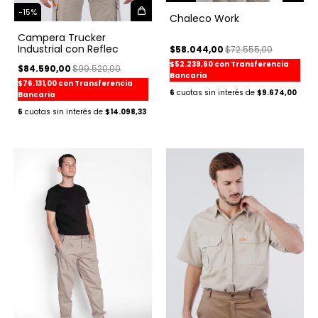
-
15
%
Chaleco Work
Campera Trucker
Industrial con Reflec
$58.044,00
$72.555,00
$52.239,60
con
Transferencia
$84.590,00
$99.520,00
Bancaria
$76.131,00
con
Transferencia
6
$9.674,00
Bancaria
6
$14.098,33