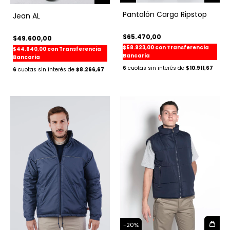
Pantalón Cargo Ripstop
Jean AL
$65.470,00
$49.600,00
$58.923,00
con
Transferencia
$44.640,00
con
Transferencia
Bancaria
Bancaria
6
$10.911,67
6
$8.266,67
-
20
%