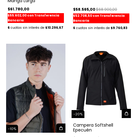
Manga Larga
$61.780,00
$58.565,00
$68.900,00
$55.602,00
con
Transferencia
$52.708,50
con
Transferencia
Bancaria
Bancaria
6
$10.296,67
6
$9.760,83
-
20
%
Campera Softshell
-
10
%
Epecuén