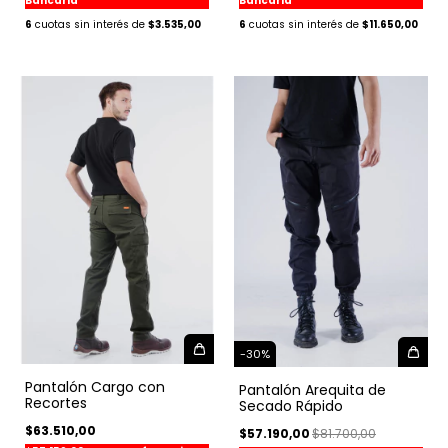
Bancaria
Bancaria
6
$11.650,00
6
$3.535,00
-
30
%
Pantalón Cargo con
Pantalón Arequita de
Recortes
Secado Rápido
$63.510,00
$57.190,00
$81.700,00