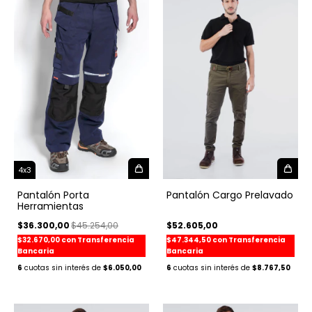
4x3
Pantalón Porta
Pantalón Cargo Prelavado
Herramientas
$36.300,00
$45.254,00
$52.605,00
$32.670,00
con
Transferencia
$47.344,50
con
Transferencia
Bancaria
Bancaria
6
$6.050,00
6
$8.767,50