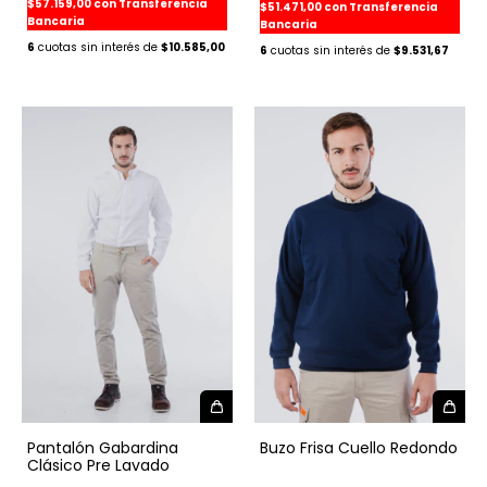
$57.159,00
con
Transferencia
$51.471,00
con
Transferencia
Bancaria
Bancaria
6
$10.585,00
6
$9.531,67
Buzo Frisa Cuello Redondo
Pantalón Gabardina
Clásico Pre Lavado