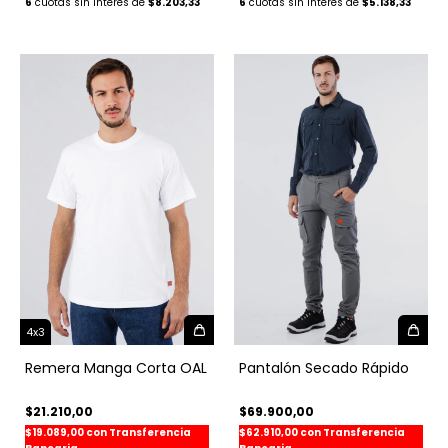
6
$8.203,33
6
$5.138,33
4x3
Pantalón Secado Rápido
Remera Manga Corta OAL
$69.900,00
$21.210,00
$62.910,00
con
Transferencia
$19.089,00
con
Transferencia