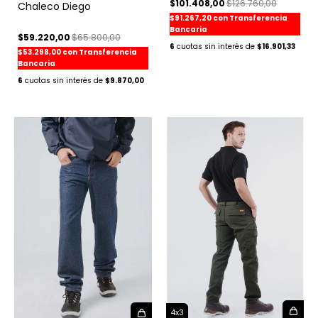
$101.408,00
$126.760,00
Chaleco Diego
$91.267,20
con
Transferencia
Bancaria
$59.220,00
$65.800,00
6
$16.901,33
$53.298,00
con
Transferencia
Bancaria
6
$9.870,00
4x3