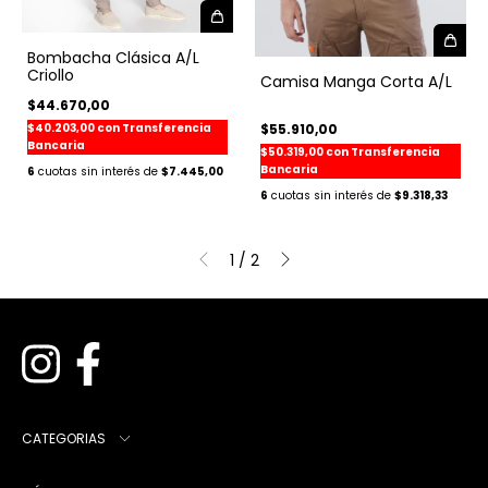
Bombacha Clásica A/L
Criollo
Camisa Manga Corta A/L
$44.670,00
$40.203,00
con
Transferencia
$55.910,00
Bancaria
$50.319,00
con
Transferencia
Bancaria
6
$7.445,00
6
$9.318,33
1
/
2
CATEGORIAS