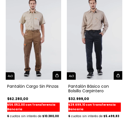
4x3
4x3
Pantalón Cargo Sin Pinzas
Pantalón Básico con
Bolsillo Carpintero
$62.280,00
$32.999,00
$56.052,00
con
Transferencia
$29.699,10
con
Transferencia
Bancaria
Bancaria
6
$10.380,00
6
$5.499,83