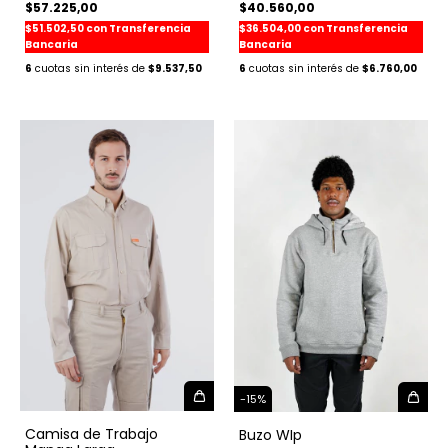
$40.560,00
$57.225,00
$36.504,00
con
Transferencia
$51.502,50
con
Transferencia
Bancaria
Bancaria
6
$6.760,00
6
$9.537,50
-
15
%
Camisa de Trabajo
Buzo WIp