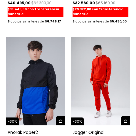
$40.495,00
$62.300,00
$32.580,00
$65.160,00
$36.445,50
con
Transferencia
$29.322,00
con
Transferencia
Bancaria
Bancaria
6
$6.749,17
6
$5.430,00
-
30
%
-
30
%
Anorak Paper2
Jogger Original