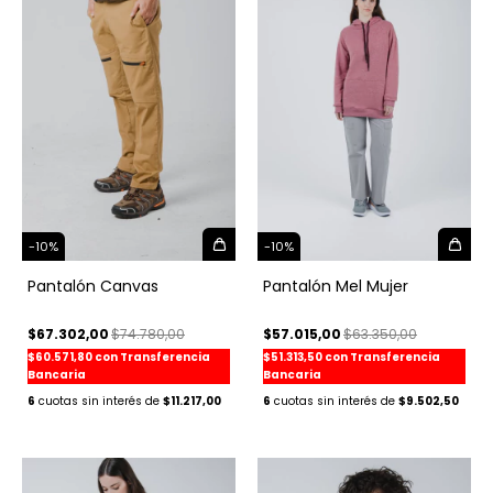
-
10
%
-
10
%
Pantalón Canvas
Pantalón Mel Mujer
$67.302,00
$74.780,00
$57.015,00
$63.350,00
$60.571,80
con
Transferencia
$51.313,50
con
Transferencia
Bancaria
Bancaria
6
$11.217,00
6
$9.502,50