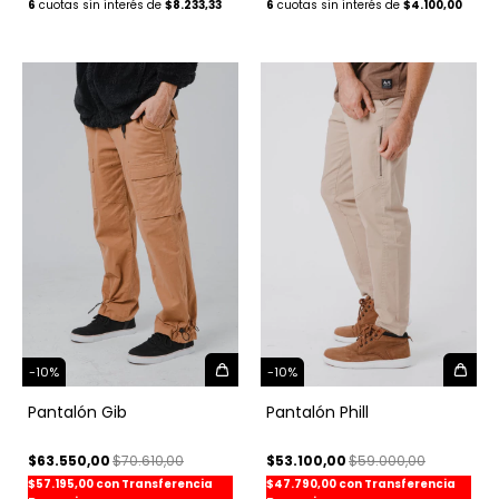
6
$4.100,00
6
$8.233,33
-
10
%
-
10
%
Pantalón Gib
Pantalón Phill
$63.550,00
$70.610,00
$53.100,00
$59.000,00
$57.195,00
con
Transferencia
$47.790,00
con
Transferencia