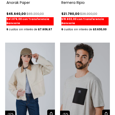
Anorak Paper
Remera Ripio
$45.640,00
$65.200,00
$21.780,00
$36.300,00
$41.076,00
con
Transferencia
$19.602,00
con
Transferencia
Bancaria
Bancaria
6
$7.606,67
6
$3.630,00
-
15
%
-
10
%