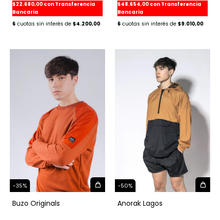
$22.680,00
con
Transferencia
$48.654,00
con
Transferencia
Bancaria
Bancaria
6
$4.200,00
6
$9.010,00
-
35
%
-
50
%
Buzo Originals
Anorak Lagos