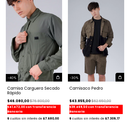
-
40
%
-
30
%
Camisa Carguera Secado
Camisaco Pedro
Rápido
$46.080,00
$76.800,00
$43.855,00
$62.650,00
$41.472,00
con
Transferencia
$39.469,50
con
Transferencia
Bancaria
Bancaria
6
$7.680,00
6
$7.309,17