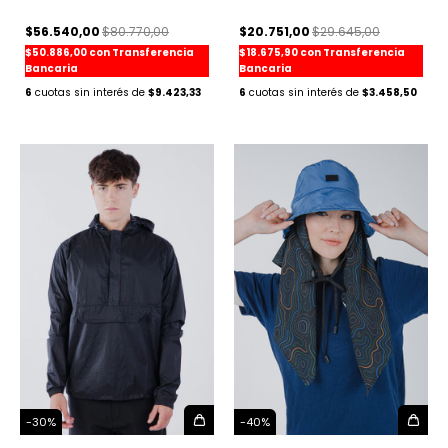
$56.540,00
$80.770,00
$20.751,00
$29.645,00
$50.886,00
con
Transferencia
$18.675,90
con
Transferencia
Bancaria
Bancaria
6
$9.423,33
6
$3.458,50
-
30
%
-
40
%