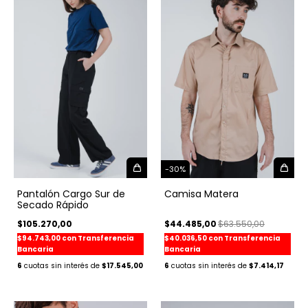
-
30
%
Camisa Matera
Pantalón Cargo Sur de
Secado Rápido
$44.485,00
$63.550,00
$105.270,00
$40.036,50
con
Transferencia
$94.743,00
con
Transferencia
Bancaria
Bancaria
6
$7.414,17
6
$17.545,00