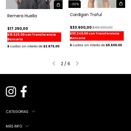
-
30
%
Cardigan Traful
Remera Huella
$33.600,00
$48.000,00
$17.250,00
$30.240,00
con
Transferencia
$15.525,00
con
Transferencia
Bancaria
Bancaria
6
$5.600,00
6
$2.875,00
2
/
6
CATEGORIAS
MÁS INFO