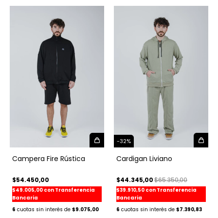
-
32
%
Campera Fire Rústica
Cardigan Liviano
$54.450,00
$44.345,00
$65.350,00
$49.005,00
con
Transferencia
$39.910,50
con
Transferencia
Bancaria
Bancaria
6
$9.075,00
6
$7.390,83