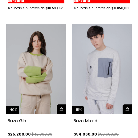
Bancaria
Bancaria
6
$10.591,67
6
$8.850,00
-
40
%
-
15
%
Buzo Gib
Buzo Mixed
$25.200,00
$42.000,00
$54.060,00
$63.600,00