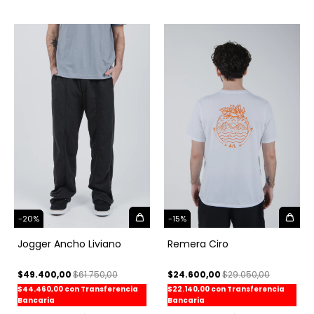
-
15
%
-
20
%
Remera Ciro
Jogger Ancho Liviano
$24.600,00
$29.050,00
$49.400,00
$61.750,00
$22.140,00
con
Transferencia
$44.460,00
con
Transferencia
Bancaria
Bancaria